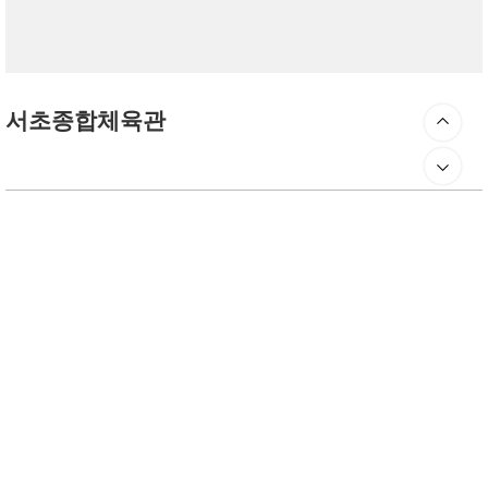
서초종합체육관
주소 서울특별시 서초구 양재대로12길 73-48 (원지동)
서초종합체육관
전화번호 02-577-9600
팩스 02-572-9988
이메일 seochosc@naver.com
영업시간 평일 06:00-22:00
주말 및 공휴일 09:00-18:00